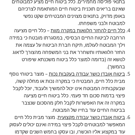
בתנאי פוליסה מחמירים. כלל ביטוח חיים מציע למבוטחים
שאינם בריאים תוכנית ביטוח חיים המותאמת לצרכיהם
באופן מדויק, בתנאים מצוינים המבטיחים שקט נפשי
למבוטח ולבני משפחתו.
כלל חיים להחזר הלוואות במקרה מוות
– כלל חיים מציעה
הרחבה לביטוח החיים הבסיסי, במסגרתו מובטח כי במידה
וילך המבוטח לעולמו, תיקח חברת הביטוח על עצמה את
החזר הלוואותיו ותשחרר את בני המשפחה מהצורך לדאוג
לנושא זה (בדומה למוצר כלל ביטוח משכנתא שיפורט
בהמשך).
ביטוח אובדן כושר עבודה בעקבות נכות
– מוצר ביטוחי נוסף
מבית כלל חיים, המבטיח כי במקרה נכות או מחלה קשה,
שבעקבותיה המבוטח אינו יכול להמשיך ולעבוד, יוכל לקבל
פיצוי בדמות סכום חד פעמי. כלל ביטוח חיים מציעה
במקרה זה את האפשרות לקבל חלק מהסכום שנצבר
בביטוח החיים עוד בחייו של המבוטח.
ביטוח אובדן כושר עבודה מקצועית
. מוצר מבית כלל חיים
המאפשר למבוטחים לקבל פיצוי במידה ואינם יכולים לעסוק
עוד במקצוע אליו הוכשרו, ובו עסקו בחמש השנים שקדמו