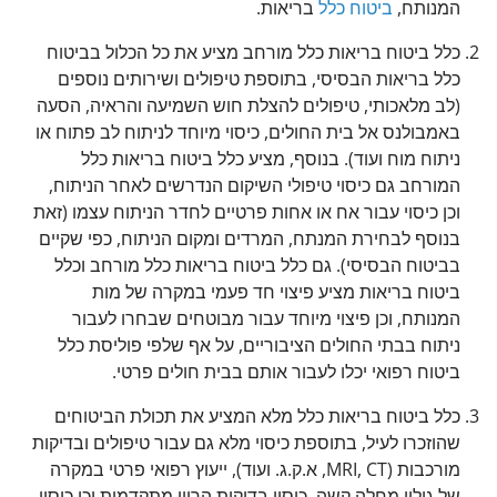
המנותח,
ביטוח כלל
בריאות.
כלל ביטוח בריאות כלל מורחב מציע את כל הכלול בביטוח
כלל בריאות הבסיסי, בתוספת טיפולים ושירותים נוספים
(לב מלאכותי, טיפולים להצלת חוש השמיעה והראיה, הסעה
באמבולנס אל בית החולים, כיסוי מיוחד לניתוח לב פתוח או
ניתוח מוח ועוד). בנוסף, מציע כלל ביטוח בריאות כלל
המורחב גם כיסוי טיפולי השיקום הנדרשים לאחר הניתוח,
וכן כיסוי עבור אח או אחות פרטיים לחדר הניתוח עצמו (זאת
בנוסף לבחירת המנתח, המרדים ומקום הניתוח, כפי שקיים
בביטוח הבסיסי). גם כלל ביטוח בריאות כלל מורחב וכלל
ביטוח בריאות מציע פיצוי חד פעמי במקרה של מות
המנותח, וכן פיצוי מיוחד עבור מבוטחים שבחרו לעבור
ניתוח בבתי החולים הציבוריים, על אף שלפי פוליסת כלל
ביטוח רפואי יכלו לעבור אותם בבית חולים פרטי.
כלל ביטוח בריאות כלל מלא המציע את תכולת הביטוחים
שהוזכרו לעיל, בתוספת כיסוי מלא גם עבור טיפולים ובדיקות
מורכבות (MRI, CT, א.ק.ג. ועוד), ייעוץ רפואי פרטי במקרה
של גילוי מחלה קשה, כיסוי בדיקות הריון מתקדמות וכן כיסוי