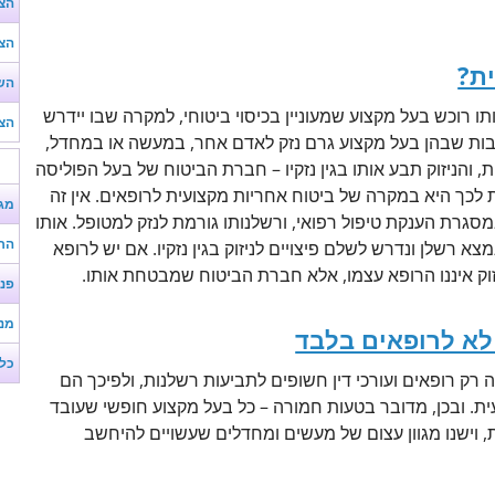
הצע
הצע
ת?
השו
ו רוכש בעל מקצוע שמעוניין בכיסוי ביטוחי, למקרה שבו יידרש
הצע
יבות שבהן בעל מקצוע גרם נזק לאדם אחר, במעשה או במחדל,
 והניזוק תבע אותו בגין נזקיו – חברת הביטוח של בעל הפוליסה
ת לכך היא במקרה של ביטוח אחריות מקצועית לרופאים. אין זה
מג
גרת הענקת טיפול רפואי, ורשלנותו גורמת לנזק למטופל. אותו
הר
 רשלן ונדרש לשלם פיצויים לניזוק בגין נזקיו. אם יש לרופא
זוק איננו הרופא עצמו, אלא חברת הביטוח שמבטחת אותו.
פנ
מנ
לא לרופאים בלבד
כל
רק רופאים ועורכי דין חשופים לתביעות רשלנות, ולפיכך הם
ית. ובכן, מדובר בטעות חמורה – כל בעל מקצוע חופשי שעובד
 וישנו מגוון עצום של מעשים ומחדלים שעשויים להיחשב