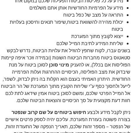
מידע על כל פוליסות הביטוח הפעילות שלכם במקום אחד
מידע על הפרמיות החודשיות אותן אתם משלמים
התראה על מצב של כפל ביטוח
יכולת מהירה להשוואת ביטוח,שיפור תנאים וחיסכון בעלויות
ביטוח
ייצוא לקובץ מתוך המערכת
שליחת המידע לתיבת המייל שלכם
בשנים עברו, לקוח שחפץ להוזיל את עלויות הביטוח, נדרש לבקש
סטאטוס ביטוח מחברות הביטוח השונות (ובמידה וזכר איפה קיימות
הפוליסות אם בכלל), או להעניק
מינוי סוכן
לסוכן ביטוח על מנת
שיבדוק את מצב הפוליסה, הכיסויים ההחרגות ועלות הפרמייה
החודשית. היתרון האמיתי בעצם הוא הקלות בה ניתן לבדוק, לשפר,
לייעל ולחסוך כסף ע"י שליחת הקובץ מתוך המערכת של הר הביטוח
אל המייל הפרטי שלכם, ומשם לסוכן ביטוח אמין שידאג לתת לכם
חוות דעת מקצועית על סך הכיסויים והוצאות הביטוח שלכם.
ניתן לקבל מידע ולבצע
חיפוש ביטוחים על שם קרוב שנפטר
בצורה פשוטה בעזרת המערכת. עליכם יהיה לספק פרטים אישיים
של הנפטר – מספר זהות שלכם, תאריך הנפקה של התעודת זהות,