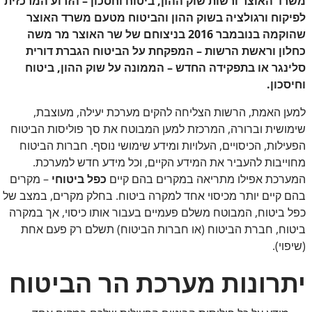
משרד האוצר ורשות שוק ההון, ביטוח וחסכון – הזרוע המרכזית
לפיקוח ורגולציה בשוק ההון והביטוח מטעם משרד האוצר
שהוקמה בנובמבר 2016 בניצוחם של שר האוצר מר משה
כחלון וראשת הרשות – המפקחת על הביטוח הגברת דורית
סלינגר או בתפקידה החדש – הממונה על שוק ההון, ביטוח
וחיסכון.
למען האמת, הרשות הצליחה להקים מערכת יעילה, מעוצבת,
שימושית וברורה, המרכזת למען המבוטח את סך פוליסות הביטוח
הפעילות, הכיסויים, העלויות ומידע שימושי נוסף. חברות הביטוח
מחוייבות להעביר את המידע הקיים, וכל מידע חדש למערכת.
המערכת אפילו מתריאה במקרים בהם קיים
כפל ביטוחי
– מקרים
בהם קיים יותר מכיסוי אחד למקרה ביטוח. בחלק מקרים, במצב של
כפל ביטוח, המבוטח משלם פעמיים בעבור אותו כיסוי, אך במקרה
ביטוח, חברת הביטוח (או חברות הביטוח) תשלם רק פעם אחת
(שיפוי).
יתרונות מערכת הר הביטוח