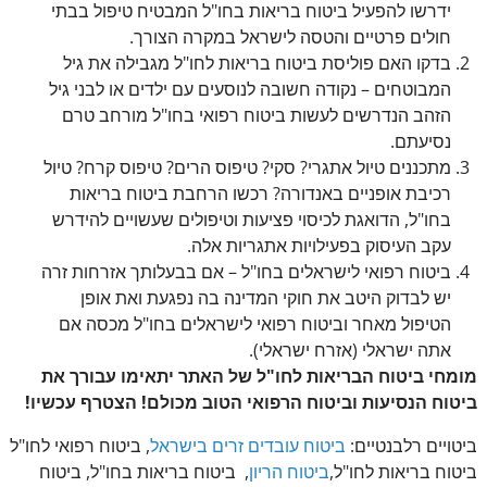
ידרשו להפעיל ביטוח בריאות בחו"ל המבטיח טיפול בבתי
חולים פרטיים והטסה לישראל במקרה הצורך.
בדקו האם פוליסת ביטוח בריאות לחו"ל מגבילה את גיל
המבוטחים – נקודה חשובה לנוסעים עם ילדים או לבני גיל
הזהב הנדרשים לעשות ביטוח רפואי בחו"ל מורחב טרם
נסיעתם.
מתכננים טיול אתגרי? סקי? טיפוס הרים? טיפוס קרח? טיול
רכיבת אופניים באנדורה? רכשו הרחבת ביטוח בריאות
בחו"ל, הדואגת לכיסוי פציעות וטיפולים שעשויים להידרש
עקב העיסוק בפעילויות אתגריות אלה.
ביטוח רפואי לישראלים בחו"ל – אם בבעלותך אזרחות זרה
יש לבדוק היטב את חוקי המדינה בה נפגעת ואת אופן
הטיפול מאחר וביטוח רפואי לישראלים בחו"ל מכסה אם
אתה ישראלי (אזרח ישראלי).
מומחי ביטוח הבריאות לחו"ל של האתר יתאימו עבורך את
ביטוח הנסיעות וביטוח הרפואי הטוב מכולם! הצטרף עכשיו!
ביטויים רלבנטיים:
ביטוח עובדים זרים בישראל
, ביטוח רפואי לחו"ל
ביטוח בריאות לחו"ל,
ביטוח הריון
, ביטוח בריאות בחו"ל, ביטוח