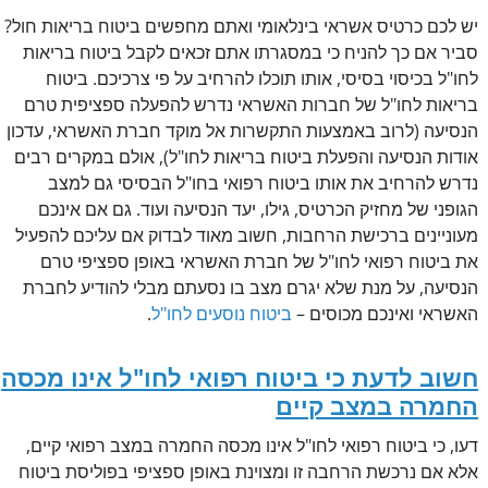
יש לכם כרטיס אשראי בינלאומי ואתם מחפשים ביטוח בריאות חול?
סביר אם כך להניח כי במסגרתו אתם זכאים לקבל ביטוח בריאות
לחו"ל בכיסוי בסיסי, אותו תוכלו להרחיב על פי צרכיכם. ביטוח
בריאות לחו"ל של חברות האשראי נדרש להפעלה ספציפית טרם
הנסיעה (לרוב באמצעות התקשרות אל מוקד חברת האשראי, עדכון
אודות הנסיעה והפעלת ביטוח בריאות לחו"ל), אולם במקרים רבים
נדרש להרחיב את אותו ביטוח רפואי בחו"ל הבסיסי גם למצב
הגופני של מחזיק הכרטיס, גילו, יעד הנסיעה ועוד. גם אם אינכם
מעוניינים ברכישת הרחבות, חשוב מאוד לבדוק אם עליכם להפעיל
את ביטוח רפואי לחו"ל של חברת האשראי באופן ספציפי טרם
הנסיעה, על מנת שלא יגרם מצב בו נסעתם מבלי להודיע לחברת
האשראי ואינכם מכוסים –
ביטוח נוסעים לחו"ל
.
חשוב לדעת כי ביטוח רפואי לחו"ל אינו מכסה
החמרה במצב קיים
דעו, כי ביטוח רפואי לחו"ל אינו מכסה החמרה במצב רפואי קיים,
אלא אם נרכשת הרחבה זו ומצוינת באופן ספציפי בפוליסת ביטוח