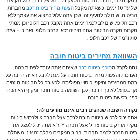
במקרה כזה, חברת הביטוח תספק רכב חלופי, בדרך כלל תקופה
של עד 10 ימים. כשאתה מקבל
הצעת מחיר ביטוח רכב
מחברות
הביטוח, שים לב לסעיף זה, שכן אתה עלול למצוא את עצמך ללא
רכב חלופי. שים לב לכמה ימים אתה מקבל רכב חלופי וכן ממתי
מקרות מקרה הביטוח אתה תיהיה זכאי לרכב חלופי ואם כן – איזה
סוג ורמה של רכב חלופי.
השוואת מחירים ביטוח חובה
נסה לקבל מ
סוכני ביטוח רכב
שאיתם אתה עובד לפחות כמה
הערכות והצעות מחיר ביטוח חובה על מנת לקבל ראייה רחבה על
רמת המחירים והיקפי כיסויי הפוליסה. לכאורה כל הביטוחים זהים
אך בפועל לא כך הדבר, לכן השוואה ביטוח חובה ומקיף היא הכרח
לפני רכישת ביטוח חובה.
נקודה חשובה שנהגים רבים אינם מודעים לה:
אתה יכול לרכוש ביטוח חובה לרכב אצל חברה X ולרכוש ביטוח
מקיף או רק ביטוח צד ג' אצל חברה Y. ז"א אתה יכול לפצל את
ביטוח הרכב לכמה חברות. ברוב המקרים מהלך זה אינו משתלם
מבחינה כלכלית מאחר שכשאתה רוכש ביטוח חובה ומקיף מחברה