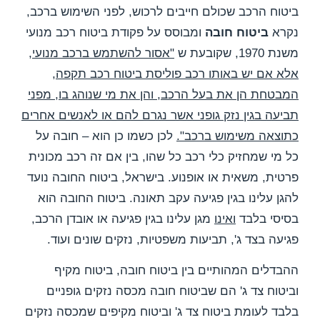
ביטוח הרכב שכולם חייבים לרכוש, לפני השימוש ברכב,
נקרא
ביטוח חובה
ומבוסס על פקודת ביטוח רכב מנועי
משנת 1970, שקובעת ש
"אסור להשתמש ברכב מנועי,
אלא אם יש באותו רכב פוליסת ביטוח רכב תקפה,
המבטחת הן את בעל הרכב, והן את מי שנוהג בו, מפני
תביעה בגין נזק גופני אשר נגרם להם או לאנשים אחרים
כתוצאה משימוש ברכב".
לכן כשמו כן הוא – חובה על
כל מי שמחזיק כלי רכב כל שהו, בין אם זה רכב מכונית
פרטית, משאית או אופנוע. בישראל, ביטוח החובה נועד
להגן עלינו בגין פגיעה עקב תאונה. ביטוח החובה הוא
בסיסי בלבד
ואינו
מגן עלינו בגין פגיעה או אובדן הרכב,
פגיעה בצד ג', תביעות משפטיות, נזקים שונים ועוד.
ההבדלים המהותיים בין ביטוח חובה, ביטוח מקיף
וביטוח צד ג' הם שביטוח חובה מכסה נזקים גופניים
בלבד לעומת ביטוח צד ג' וביטוח מקיפים שמכסה נזקים