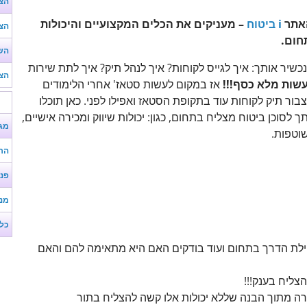
הצע
האתר
i ביטוח
– מעניקים את הכלים המקצועיים והיכולות
הצע
חום.
השו
כשיר אותך: איך לגייס לקוחות? איך לנהל תיק? איך לתת שירות
הצע
עשות מלא כסף!!!
אז במקום לעשות סטאז' אחרי הלימודים
בור תיק לקוחות עוד בתקופת הסטאז ואפילו לפני. כאן תוכלו
סוכן ביטוח מצליח בתחום, כגון: יכולות שיווק ומכירה אישיים,
מג
וטפות.
הר
פנ
מנ
כל
ילת הדרך בתחום ועוד בודקים האם היא מתאימה להם והאם
צליח בענק!!!
ירה מתוך הבנה שללא יכולות אלו קשה להצליח בתור