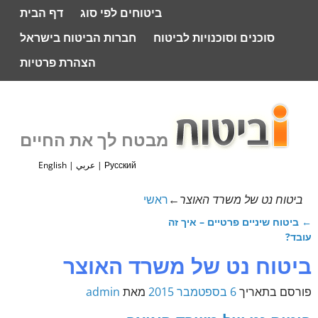
ביטוחים לפי סוג
דף הבית
סוכנים וסוכנויות לביטוח
חברות הביטוח בישראל
הצהרת פרטיות
מבטח לך את החיים
Русский
|
عربي
|
English
ביטוח נט של משרד האוצר
←
ראשי
←
ביטוח שיניים פרטיים – איך זה
ניווט בפוסטים
עובד?
ביטוח נט של משרד האוצר
פורסם בתאריך
6 בספטמבר 2015
מאת
admin